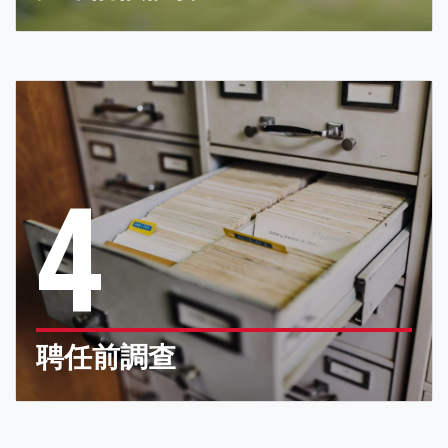
4
聘任前調查