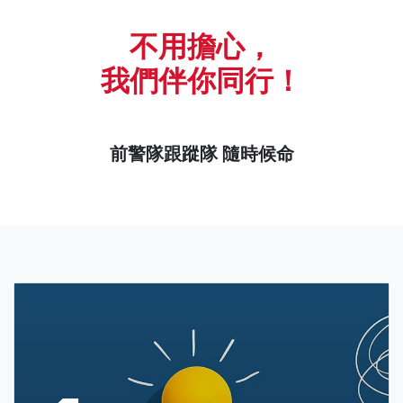
不用擔心，
我們伴你同行！
前警隊跟蹤隊 隨時候命