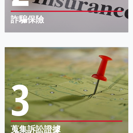
詐騙保險
3
蒐集訴訟證據