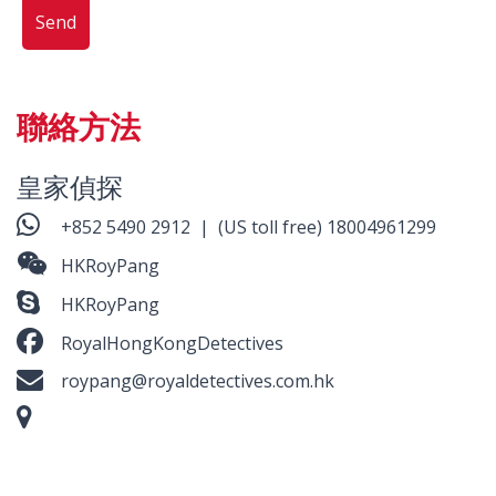
聯絡方法
皇家偵探
+852 5490 2912
| (US toll free)
18004961299
HKRoyPang
HKRoyPang
RoyalHongKongDetectives
roypang@royaldetectives.com.hk