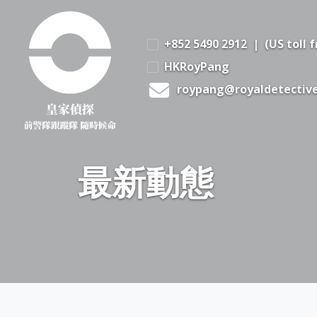
+852 5490 2912
| (US toll 
HKRoyPang
roypang@royaldetectiv
最新動態