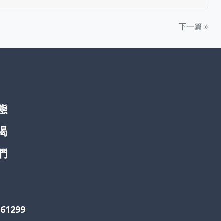
下一篇 »
態
渴
們
961299