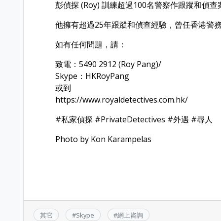
彭偵探 (Roy) 訓練超過100名警察作跟蹤
他擁有超過25年跟蹤和偵查經驗，曾任香港警
如有任何問題，請：
致電：5490 2912 (Roy Pang)/
Skype：HKRoyPang
或到
https://www.royaldetectives.com.hk/
#
私家偵探
#
PrivateDetectives
#
外遇
#
尋人
Photo by Kon Karampelas
其它
#
Skype
#
網上咨詢