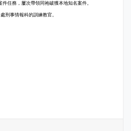
和偵查案件任務，屢次帶領同袍破獲本地知名案件。
務處刑事情報科的訓練教官。