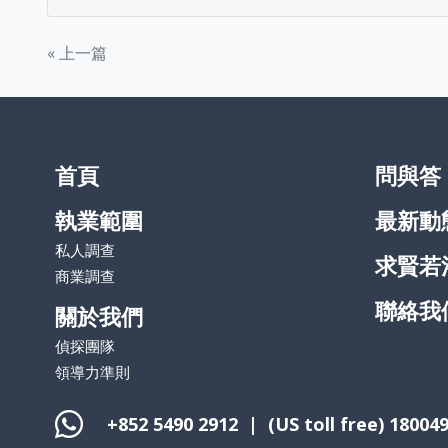
Post
« 上一篇
navigation
首頁
問與答
執業範圍
最新動
私人調查
求賢若
商業調查
聯絡我
關於我們
偵探團隊
領導力準則
+852 5490 2912
| (US toll free)
18004