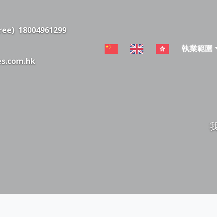
free)
18004961299
執業範圍
es.com.hk