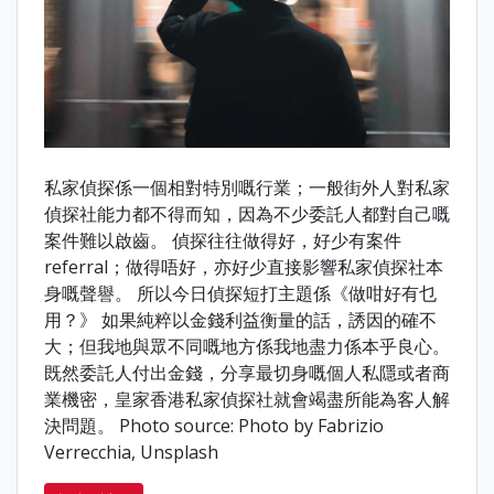
私家偵探係一個相對特別嘅行業；一般街外人對私家
偵探社能力都不得而知，因為不少委託人都對自己嘅
案件難以啟齒。 偵探往往做得好，好少有案件
referral；做得唔好，亦好少直接影響私家偵探社本
身嘅聲譽。 所以今日偵探短打主題係《做咁好有乜
用？》 如果純粹以金錢利益衡量的話，誘因的確不
大；但我地與眾不同嘅地方係我地盡力係本乎良心。
既然委託人付出金錢，分享最切身嘅個人私隱或者商
業機密，皇家香港私家偵探社就會竭盡所能為客人解
決問題。 Photo source: Photo by Fabrizio
Verrecchia, Unsplash