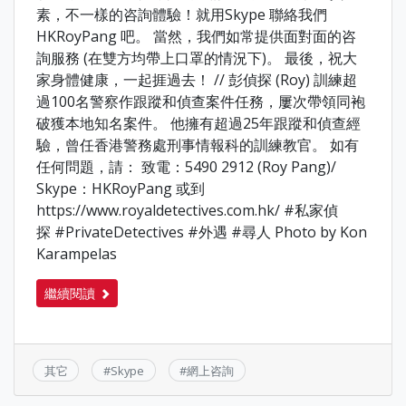
素，不一樣的咨詢體驗！就用Skype 聯絡我們
HKRoyPang 吧。 當然，我們如常提供面對面的咨
詢服務 (在雙方均帶上口罩的情況下)。 最後，祝大
家身體健康，一起捱過去！ // 彭偵探 (Roy) 訓練超
過100名警察作跟蹤和偵查案件任務，屢次帶領同袍
破獲本地知名案件。 他擁有超過25年跟蹤和偵查經
驗，曾任香港警務處刑事情報科的訓練教官。 如有
任何問題，請： 致電：5490 2912 (Roy Pang)/
Skype：HKRoyPang 或到
https://www.royaldetectives.com.hk/ #私家偵
探 #PrivateDetectives #外遇 #尋人 Photo by Kon
Karampelas
繼續閱讀
其它
#
Skype
#
網上咨詢