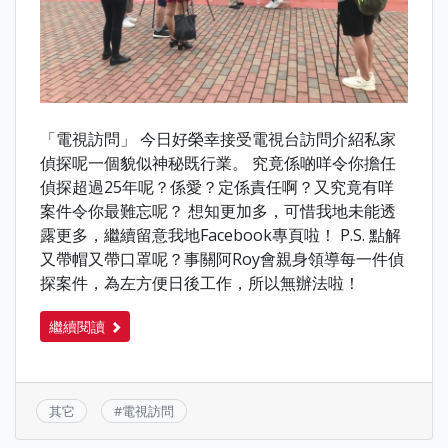
「電視訪問」 今日好榮幸接受電視台訪問介紹私家
偵探呢一個貌似神秘既行業。 究竟係啲咩令你擔任
偵探超過25年呢？係愛？定係責任啊？又究竟有咩
案件令你最難忘呢？ 想知更加多，可惜我地未能透
露更多，繼續留意我地Facebook專頁啦！ P.S. 點解
又帶帽又帶口罩呢？事關阿Roy會親身領導每一件偵
探案件，為左方便日後工作，所以無辦法啦！
繼續閱讀
其它
#
電視訪問