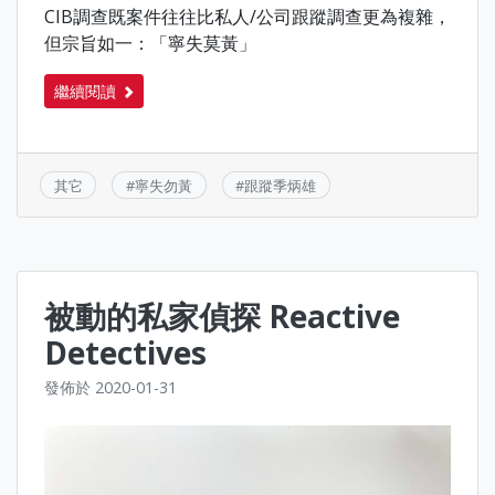
CIB調查既案件往往比私人/公司跟蹤調查更為複雜，
但宗旨如一：「寧失莫黃」
繼續閱讀
其它
#
寧失勿黃
#
跟蹤季炳雄
被動的私家偵探 Reactive
Detectives
發佈於
2020-01-31