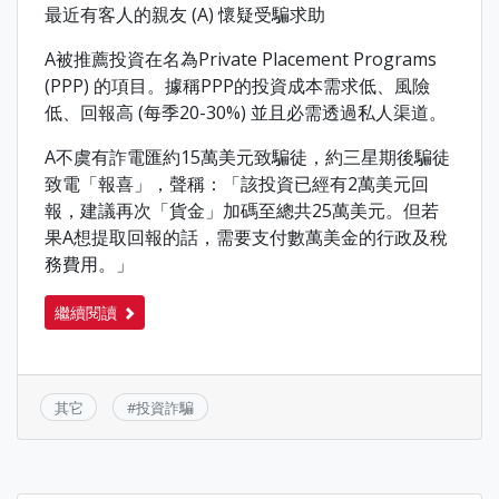
最近有客人的親友 (A) 懷疑受騙求助
A被推薦投資在名為Private Placement Programs
(PPP) 的項目。據稱PPP的投資成本需求低、風險
低、回報高 (每季20-30%) 並且必需透過私人渠道。
A不虞有詐電匯約15萬美元致騙徒，約三星期後騙徒
致電「報喜」，聲稱：「該投資已經有2萬美元回
報，建議再次「貨金」加碼至總共25萬美元。但若
果A想提取回報的話，需要支付數萬美金的行政及稅
務費用。」
繼續閱讀
其它
#
投資詐騙